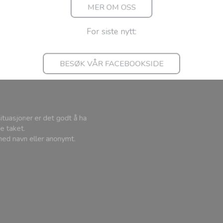
BESØK VÅR FACEBOOKSIDE
n situasjoner er det godt å ha
ppe taket.
 med navn eller anonymt.