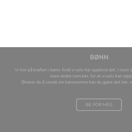
BØNN
Vi tror på kraften i bønn, fordi vi selv har opplevd det. I noe
noen andre som ber, for at vi selv kan sli
Ønsker du å sende inn bønneemne kan du gjøre det her,
BE FOR MEG