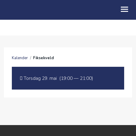
OM OSS
BØNN
Kalender
/
Fiksekveld
KALENDER
GI EN GAVE
Torsdag 29. mai (19:00 — 21:00)